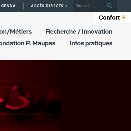
Aller
AGENDA
ACCÈS DIRECTS
Rechercher
au
+
Confort
conte
|
on/Métiers
Recherche / Innovation
Navig
|
ondation P. Maupas
Infos pratiques
Accès
direct
|
Conne