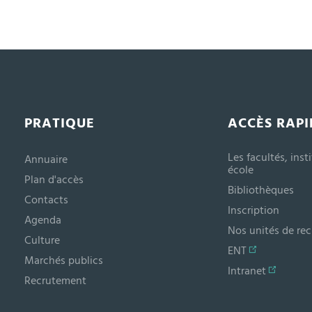
PRATIQUE
ACCÈS RAPI
Les facultés, inst
Annuaire
école
Plan d'accès
Bibliothèques
Contacts
Inscription
Agenda
Nos unités de re
Culture
ENT
Marchés publics
Intranet
Recrutement