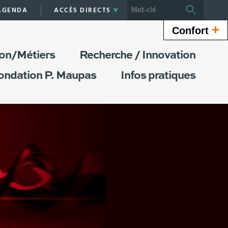
Aller
AGENDA
ACCÈS DIRECTS
Rechercher
au
+
Confort
conte
|
on/Métiers
Recherche / Innovation
Navig
|
ondation P. Maupas
Infos pratiques
Accès
direct
|
Conne